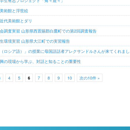
学生有志プロジェクト「角々鹿々」
美術館と浮世絵
近代美術館とダリ
会調査実習 山形県西置賜郡白鷹町での第2回調査報告
生環境実習 山形県大江町での実習報告
（ロシア語）」の授業に母国語話者アレクサンドルさんが来てくれまし
興の現場から学ぶ、対話と知ることの重要性
3
4
5
6
7
8
9
10
次の10件 »