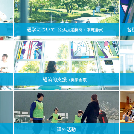
通学について
各
（公共交通機関・車両通学）
経済的支援
（奨学金等）
課外活動