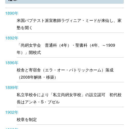
1890年
米国バプテスト派宣教師ラヴィニア・ミードが来仙し、家
塾を開く
1892年
「尚絅女学会 普通科（4年）・聖書科（4年、～1909
年）」開校式
1896年
校舎と寄宿舎（エラ・オー・パトリックホーム）落成
（2008年解体・移築）
1899年
私立学校令により「私立尚絅女学校」の設立認可 初代校
長はアンネ・S・ブゼル
1902年
校章を制定