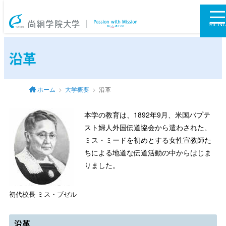
尚絅学院大学
MEN
沿革
ホーム
大学概要
沿革
本学の教育は、1892年9月、米国バプテ
スト婦人外国伝道協会から遣わされた、
ミス・ミードを初めとする女性宣教師た
ちによる地道な伝道活動の中からはじま
りました。
初代校長 ミス・ブゼル
沿革