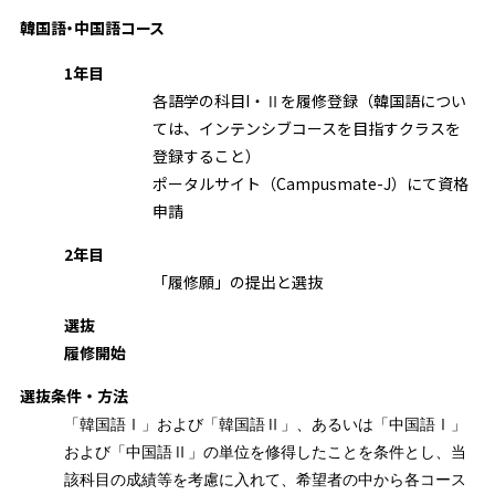
韓国語・中国語コース
1年目
各語学の科目I・Ⅱを履修登録（韓国語につい
ては、インテンシブコースを目指すクラスを
登録すること）
ポータルサイト（Campusmate-J）にて資格
申請
2年目
「履修願」の提出と選抜
選抜
履修開始
選抜条件・方法
「韓国語Ⅰ」および「韓国語Ⅱ」、あるいは「中国語Ⅰ」
および「中国語Ⅱ」の単位を修得したことを条件とし、当
該科目の成績等を考慮に入れて、希望者の中から各コース