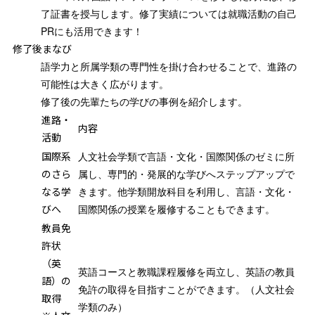
了証書を授与します。修了実績については就職活動の自己
PRにも活用できます！
修了後まなび
語学力と所属学類の専門性を掛け合わせることで、進路の
可能性は大きく広がります。
修了後の先輩たちの学びの事例を紹介します。
進路・
内容
活動
国際系
人文社会学類で言語・文化・国際関係のゼミに所
のさら
属し、専門的・発展的な学びへステップアップで
なる学
きます。他学類開放科目を利用し、言語・文化・
びへ
国際関係の授業を履修することもできます。
教員免
許状
（英
英語コースと教職課程履修を両立し、英語の教員
語）の
免許の取得を目指すことができます。（人文社会
取得
学類のみ）