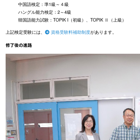
中国語検定：準1級～４級
ハングル能力検定：2～4級
韓国語能力試験：TOPIK I（初級）、TOPIK Ⅱ（上級）
上記検定受験には、
資格受験料補助制度
があります。
修了後の進路