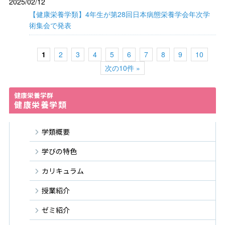
2025/02/12
【健康栄養学類】4年生が第28回日本病態栄養学会年次学
術集会で発表
1
2
3
4
5
6
7
8
9
10
次の10件 »
健康栄養学群
健康栄養学類
学類概要
学びの特色
カリキュラム
授業紹介
ゼミ紹介