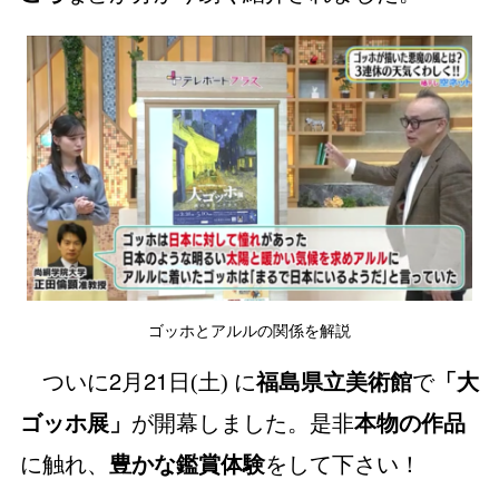
ゴッホとアルルの関係を解説
2
21
ついに
月
日(土) に
福島県立美術館
で
「大
ゴッホ展」
が開幕しました。是非
本物の作品
に触れ、
豊かな鑑賞体験
をして下さい！