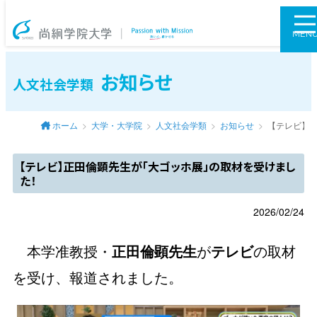
尚絅学院大学
MEN
お知らせ
人文社会学類
ホーム
大学・大学院
人文社会学類
お知らせ
【テレビ】
【テレビ】正田倫顕先生が「大ゴッホ展」の取材を受けまし
た！
2026/02/24
本学准教授・
正田倫顕先生
が
テレビ
の取材
を受け、報道されました。