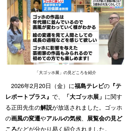
「大ゴッホ展」の見どころを紹介
2026
2
20
年
月
日（金）に
福島テレビ
の
『テ
レポートプラス』
で、
「大ゴッホ展」
に関す
る正田先生の
解説
が放送されました。ゴッホ
の
画風の変遷
や
アルルの気候
、
展覧会の見ど
ころ
などが分かり易く紹介されました。