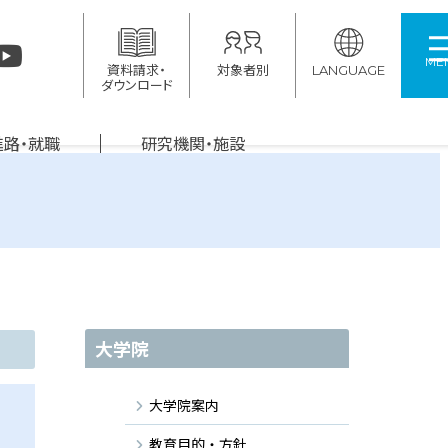
ME
資料請求・
対象者別
LANGUAGE
ダウンロード
進路・就職
研究機関・施設
大学院
大学院案内
教育目的・方針