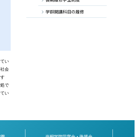
学群開講科目の履修
ってい
の社会
です
対処で
えてい
稚園
尚絅学院同窓会・後援会