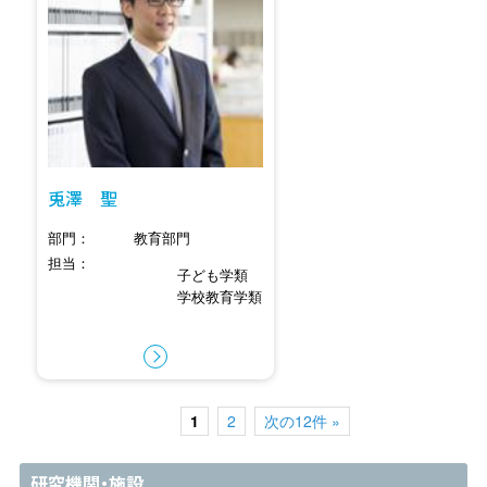
兎澤 聖
部門
教育部門
担当
子ども学類
学校教育学類
1
2
次の12件 »
研究機関・施設