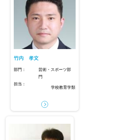
竹内 孝文
部門
芸術・スポーツ部
門
担当
学校教育学類