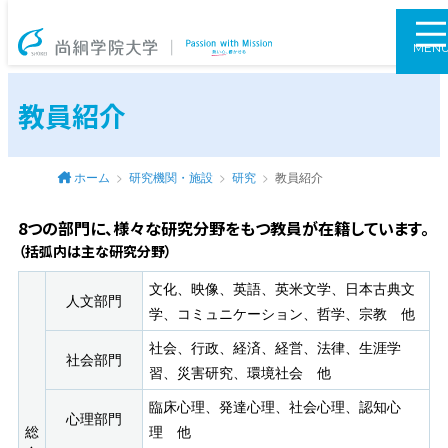
尚絅学院大学
MEN
教員紹介
ホーム
研究機関・施設
研究
教員紹介
8つの部門に、様々な研究分野をもつ教員が在籍しています。
（括弧内は主な研究分野）
文化、映像、英語、英米文学、日本古典文
人文部門
学、コミュニケーション、哲学、宗教 他
社会、行政、経済、経営、法律、生涯学
社会部門
習、災害研究、環境社会 他
臨床心理、発達心理、社会心理、認知心
心理部門
総
理 他