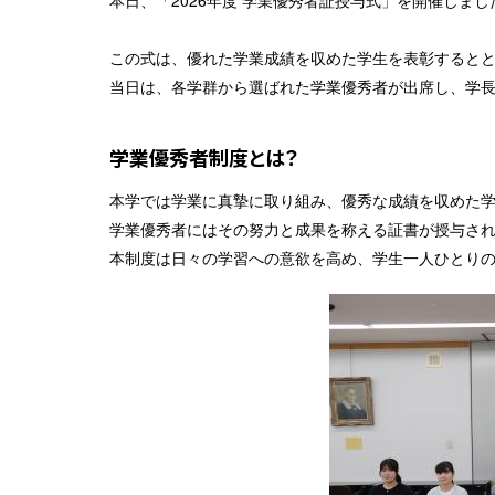
本日、「2026年度 学業優秀者証授与式」を開催しまし
この式は、優れた学業成績を収めた学生を表彰すると
当日は、各学群から選ばれた学業優秀者が出席し、学
学業優秀者制度とは？
本学では学業に真摯に取り組み、優秀な成績を収めた
学業優秀者にはその努力と成果を称える証書が授与さ
本制度は日々の学習への意欲を高め、学生一人ひとり