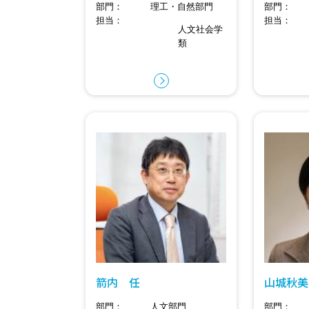
部門
理工・自然部門
部門
担当
担当
人文社会学
類
箭内 任
山城秋美
部門
人文部門
部門