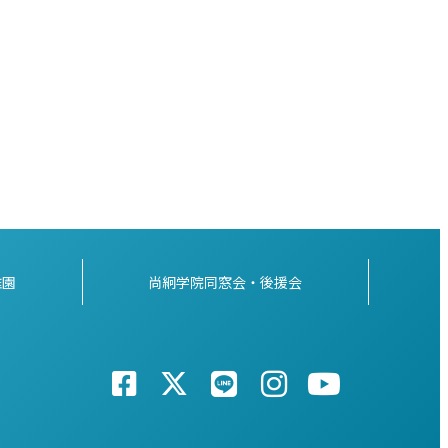
稚園
尚絅学院同窓会・後援会