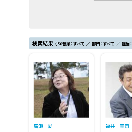
検索結果
（ 50音順： すべて ／ 部門： すべて ／ 担当：
廣瀬 愛
福井 真司