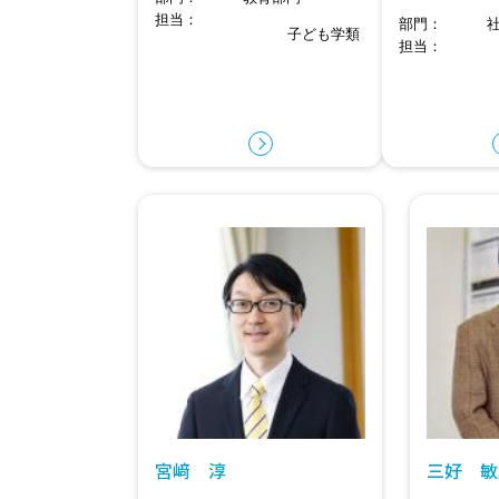
担当
部門
子ども学類
担当
宮﨑 淳
三好 敏