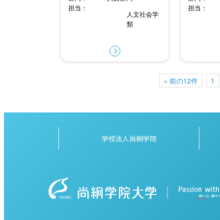
担当
担当
人文社会学
類
« 前の12件
1
学校法人尚絅学院