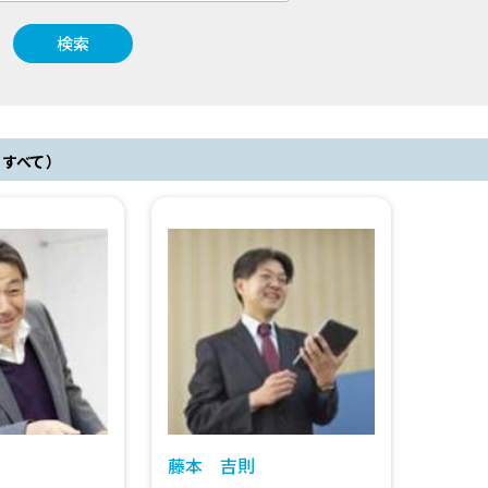
検索
 すべて ）
藤本 吉則