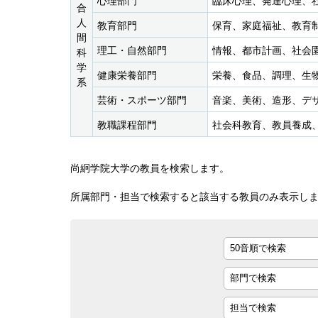
心理部門
臨床心理、発達心理、
合
人
教育部門
保育、家庭福祉、教育
間
理工・
自然部門
情報、都市計画、社会
科
学
健康栄養部門
栄養、食品、調理、生
系
芸術・
スポーツ部門
音楽、美術、造形、デ
教職課程部門
社会科教育、教員養成
尚絅学院大学の教員を検索します。
所属部門・担当で検索すると該当する教員のみ表示し