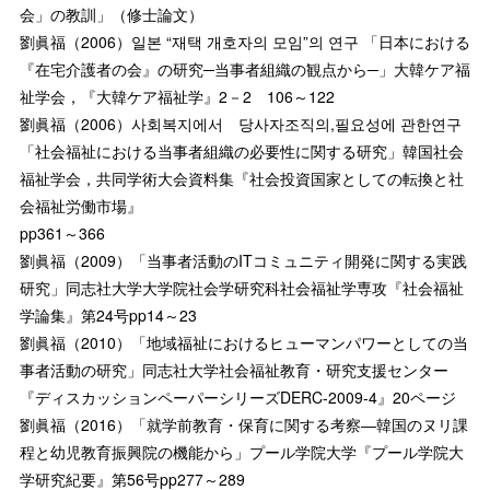
会」の教訓」（修士論文）
劉眞福（2006）일본 “재택 개호자의 모임”의 연구 「日本における
『在宅介護者の会』の研究─当事者組織の観点から─」大韓ケア福
祉学会，『大韓ケア福祉学』2－2 106～122
劉眞福（2006）사회복지에서 당사자조직의,필요성에 관한연구
「社会福祉における当事者組織の必要性に関する研究」韓国社会
福祉学会，共同学術大会資料集『社会投資国家としての転換と社
会福祉労働市場』
pp361～366
劉眞福（2009）「当事者活動のITコミュニティ開発に関する実践
研究」同志社大学大学院社会学研究科社会福祉学専攻『社会福祉
学論集』第24号pp14～23
劉眞福（2010）「地域福祉におけるヒューマンパワーとしての当
事者活動の研究」同志社大学社会福祉教育・研究支援センター
『ディスカッションペーパーシリーズDERC-2009-4』20ページ
劉眞福（2016）「就学前教育・保育に関する考察―韓国のヌリ課
程と幼児教育振興院の機能から」プール学院大学『プール学院大
学研究紀要』第56号pp277～289