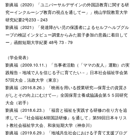
劉眞福（2020）「ユニバーサルデザインの外国語教育に関する研
究ーインクルーシブ教育の視点を通してー」」桃山学院教育大学
研究紀要2号233－243
劉眞福（2021）「発達障がい児の保護者によるセルフヘルプグル
ープの検証インタビュー調査からみた親子参加の意義に着目して
ー」函館短期大学紀要 48号 73 - 79
（学会発表）
劉眞福（2009.10.11.）「当事者活動（「ママの友人」運動）の実
践報告－地域で人を信じる子に育てたい－」日本社会福祉学会第
57回大会，法政大学（東京）
劉眞福（2016.8.26.）「映画を用いる授業研究―保育士の資質さ
がしとその向上にむけて―」全国保育士養成協議会第５５回研究
大会（岩手）
劉眞福（2018.6.23.）「福音と福祉を実践する研修の在り方を追
求して―『社会福祉&韓国語研修』を通して」第59回日本キリス
ト教社会福祉学大会、和泉短期大学（神奈川）
劉眞福（2019.6.29.）「地域共生社会における子育て支援プログ