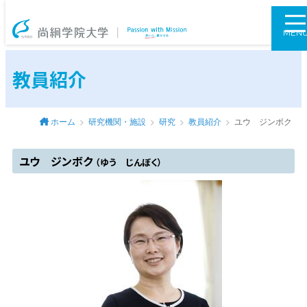
尚絅学院大学
MEN
教員紹介
ホーム
研究機関・施設
研究
教員紹介
ユウ ジンボク
ユウ ジンボク
（ゆう じんぼく）