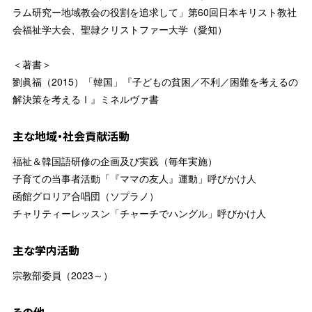
ラム研究ー地域教会の役割を追求して」第60回日本キリスト教社
会福祉学大会、聖隷クリストファー大学（愛知）
＜著書＞
劉眞福（2015）「韓国」『子どもの貧困／不利／困難を考えるの
解決策を考えるⅠ』ミネルヴァ書
主な地域・社会貢献活動
福祉＆韓国語研修の企画及び実践（毎年実施）
子育ての当事者活動「『ママの友人』運動」呼びかけ人
函館グロリア合唱団（ソプラノ）
チャリティーレッスン「チャーチでハングル」呼びかけ人
主な学内活動
宗教部委員（2023～）