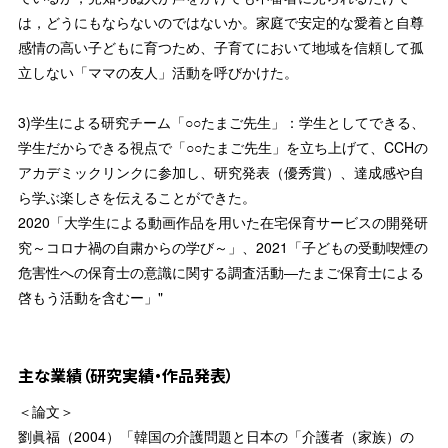
は，どうにもならないのではないか。家庭で安定的な愛着と自尊
感情の高い子どもに育つため、子育てにおいて地域を信頼して孤
立しない「ママの友人」活動を呼びかけた。
3)学生による研究チーム「○○たまご先生」：学生としてできる、
学生だからできる視点で「○○たまご先生」を立ち上げて、CCHの
アカデミックリンクに参加し、研究発表（優秀賞）、達成感や自
ら学ぶ楽しさを伝えることができた。
2020「大学生による動画作品を用いた在宅保育サービスの開発研
究～コロナ禍の自粛からの学び～」、2021「子どもの受動喫煙の
危害性への保育士の意識に関する調査活動―たまご保育士による
啓もう活動を含むー」"
主な業績（研究実績・作品発表）
＜論文＞
劉眞福（2004）「韓国の介護問題と日本の「介護者（家族）の