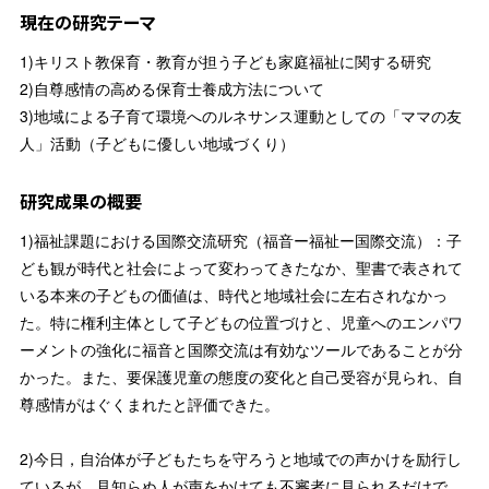
現在の研究テーマ
1)キリスト教保育・教育が担う子ども家庭福祉に関する研究
2)自尊感情の高める保育士養成方法について
3)地域による子育て環境へのルネサンス運動としての「ママの友
人」活動（子どもに優しい地域づくり）
研究成果の概要
1)福祉課題における国際交流研究（福音ー福祉ー国際交流）：子
ども観が時代と社会によって変わってきたなか、聖書で表されて
いる本来の子どもの価値は、時代と地域社会に左右されなかっ
た。特に権利主体として子どもの位置づけと、児童へのエンパワ
ーメントの強化に福音と国際交流は有効なツールであることが分
かった。また、要保護児童の態度の変化と自己受容が見られ、自
尊感情がはぐくまれたと評価できた。
2)今日，自治体が子どもたちを守ろうと地域での声かけを励行し
ているが，見知らぬ人が声をかけても不審者に見られるだけで