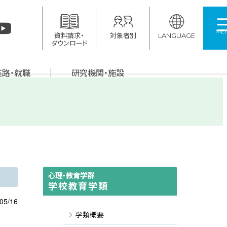
ME
資料請求・
対象者別
LANGUAGE
ダウンロード
進路・就職
研究機関・施設
！
心理・教育学群
学校教育学類
05/16
学類概要