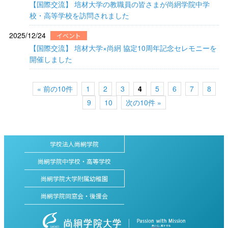
【国際交流】 培材大学の教職員の皆さまが尚絅学院中学
校・高等学校を訪問されました
2025/12/24
イベント
【国際交流】 培材大学×尚絅 協定10周年記念セレモニーを
開催しました
« 前の10件
1
2
3
4
5
6
7
8
9
10
次の10件 »
学校法人尚絅学院
尚絅学院中学校・高等学校
尚絅学院大学附属幼稚園
尚絅学院同窓会・後援会