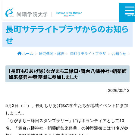
尚絅学院大学
MEN
長町サテライトプラザからのお知ら
せ
ホーム
研究機関・施設
長町サテライトプラザ
お知らせ
【長町もりあげ隊】ながまち三縁日・舞台八幡神社・蛸薬師
如来祭典神輿渡御に参加しました
2026/05/12
5月3日（土）、長町もりあげ隊の学生たちが地域イベントに参加
しました。
「ながまち三縁日スタンプラリー」にはボランティアとして10
名、「舞台八幡神社・蛸薬師如来祭典」の神輿渡御には11名が参