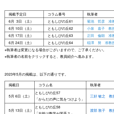
掲載予定日
コラム番号
執筆者
6月 3日 （土）
ともしびの丘61
菊池 哲彦 准
6月 10日（土）
ともしびの丘62
小泉 嘉子 教
6月 17日（土）
ともしびの丘63
正田 倫顕 准
6月 24日（土）
ともしびの丘64
稲澤 努 准教
※執筆者は変更になる場合がございますので、ご了承ください。
※執筆者の名前をクリックすると、教員紹介へ進みます。
2023年5月の掲載は、以下の通りです。
掲載日
コラム名
執筆者
ともしびの丘57
5月 6日（土）
三好 敏之 教
「からだの声に気をつけよう」
ともしびの丘58
5月 13日（土）
渡部 敦子 教
「女性は数学が苦手？」