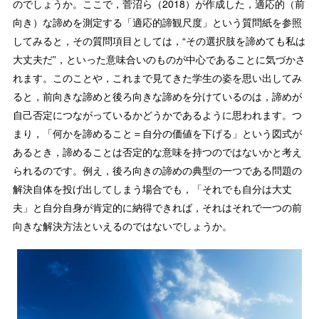
のでしょうか。ここで，菅沼ら（2018）が作成した，適応的（前
向き）な諦めを測定する「適応的諦観尺度」という質問紙を参照
してみると，その質問項目としては，“その選択肢を諦めても私は
大丈夫だ”，といった意味合いのものが中心であることに気づかさ
れます。このことや，これまで見てきた学生の姿を思い出してみ
ると，前向きな諦めと後ろ向きな諦めを分けているのは，諦めが
自己否定につながっているかどうかであるように思われます。つ
まり，「何かを諦めること＝自分の価値を下げる」という図式が
あるとき，諦めることは否定的な意味を持つのではないかと考え
られるのです。例え，後ろ向きの諦めの典型の一つである問題の
解決自体を投げ出してしまう場合でも，「それでも自分は大丈
夫」と自分自身が肯定的に納得できれば，それはそれで一つの前
向きな解決方法といえるのではないでしょうか。