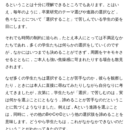
るということは十分に理解できるところでもあります。とはい
え，毎年のように，卒業研究のテーマ選びや進路の選択など，
色々なことについて「選択すること」で苦しんでいる学生の姿を
目にします。
それでも時間の制約に迫られ，たとえ本人にとっては不満足なか
たちであれ，多くの学生たちは何らかの選択をしていくのです
が，なかにはいつまでも決めることができず，周囲をヤキモキさ
せるとともに，ご本人も強い焦燥感に苛まれたりする場合も散見
されます。
なぜ多くの学生たちは選択することが苦手なのか，彼らを観察し
たり，ときには本人に直接に尋ねてみたりしながら自分なりに考
えてきましたが，次第に，学生たちが「選択」で苦しむのは，実
は何かを選ぶことにともなう，諦めることが苦手なのだというこ
とに気づくようなりました。例えば，Aという進路を選ぶこと
は，同時に，その他のBやCやDという他の選択肢を諦めることを
意味します。どうやら学生たちは，これがなかなかできないのだ
ということがわかってきたのです。