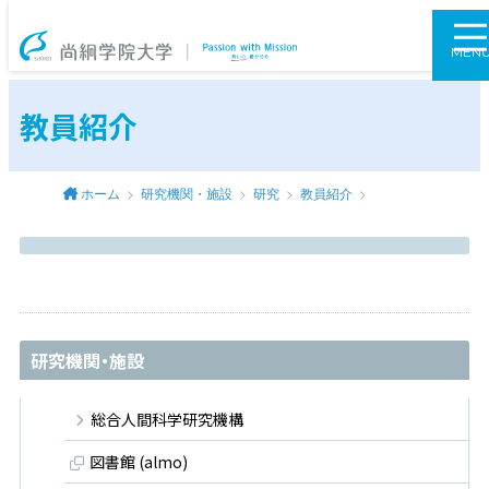
尚絅学院大学
MEN
教員紹介
ホーム
研究機関・施設
研究
教員紹介
研究機関・施設
総合人間科学研究機構
図書館 (almo)