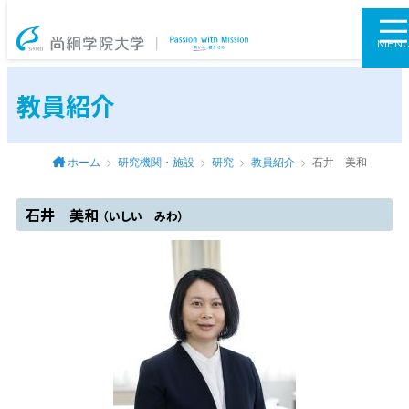
尚絅学院大学
MEN
教員紹介
ホーム
研究機関・施設
研究
教員紹介
石井 美和
石井 美和
（いしい みわ）