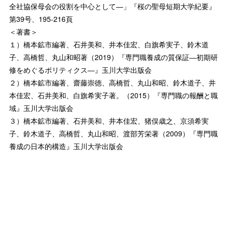
全社協保母会の役割を中心として―」『桜の聖母短期大学紀要』
第39号、195-216頁
＜著書＞
１）橋本鉱市編著、石井美和、井本佳宏、白旗希実子、鈴木道
子、高橋哲、丸山和昭著（2019）『専門職養成の質保証―初期研
修をめぐるポリティクス―』玉川大学出版会
２）橋本鉱市編著、齋藤崇徳、高橋哲、丸山和昭、鈴木道子、井
本佳宏、石井美和、白旗希実子著。（2015）『専門職の報酬と職
域』玉川大学出版会
３）橋本鉱市編著、石井美和、井本佳宏、猪俣歳之、京須希実
子、鈴木道子、高橋哲、丸山和昭、渡部芳栄著（2009）『専門職
養成の日本的構造』玉川大学出版会