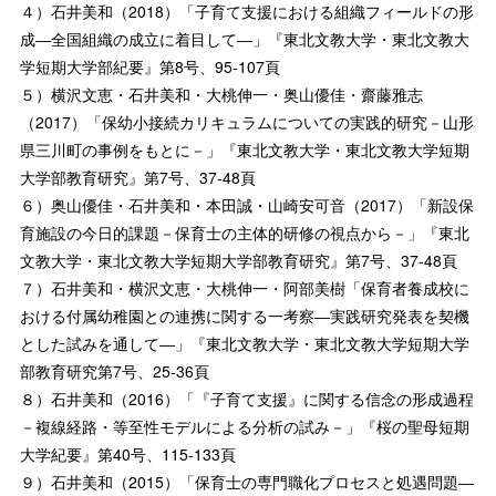
４）石井美和（2018）「子育て支援における組織フィールドの形
成―全国組織の成立に着目して―」『東北文教大学・東北文教大
学短期大学部紀要』第8号、95-107頁
５）横沢文恵・石井美和・大桃伸一・奥山優佳・齋藤雅志
（2017）「保幼小接続カリキュラムについての実践的研究－山形
県三川町の事例をもとに－」『東北文教大学・東北文教大学短期
大学部教育研究』第7号、37-48頁
６）奥山優佳・石井美和・本田誠・山崎安可音（2017）「新設保
育施設の今日的課題－保育士の主体的研修の視点から－」『東北
文教大学・東北文教大学短期大学部教育研究』第7号、37-48頁
７）石井美和・横沢文恵・大桃伸一・阿部美樹「保育者養成校に
おける付属幼稚園との連携に関する一考察―実践研究発表を契機
とした試みを通して―」『東北文教大学・東北文教大学短期大学
部教育研究第7号、25-36頁
８）石井美和（2016）「『子育て支援』に関する信念の形成過程
－複線経路・等至性モデルによる分析の試み－」『桜の聖母短期
大学紀要』第40号、115-133頁
９）石井美和（2015）「保育士の専門職化プロセスと処遇問題―