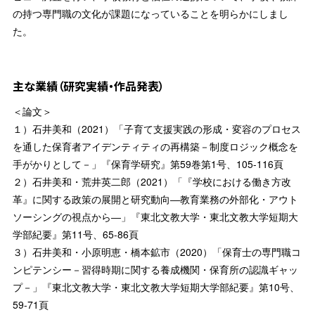
の持つ専門職の文化が課題になっていることを明らかにしまし
た。
主な業績（研究実績・作品発表）
＜論文＞
１）石井美和（2021）「子育て支援実践の形成・変容のプロセス
を通した保育者アイデンティティの再構築－制度ロジック概念を
手がかりとして－」『保育学研究』第59巻第1号、105-116頁
２）石井美和・荒井英二郎（2021）「『学校における働き方改
革』に関する政策の展開と研究動向―教育業務の外部化・アウト
ソーシングの視点から―」『東北文教大学・東北文教大学短期大
学部紀要』第11号、65-86頁
３）石井美和・小原明恵・橋本鉱市（2020）「保育士の専門職コ
ンピテンシー－習得時期に関する養成機関・保育所の認識ギャッ
プ－」『東北文教大学・東北文教大学短期大学部紀要』第10号、
59-71頁