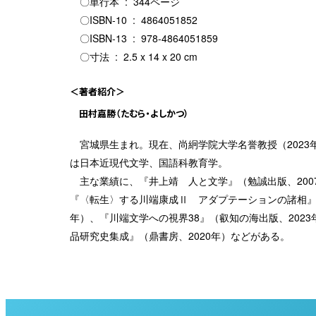
〇単行本 ‏ : ‎ 344ページ
〇ISBN-10 ‏ : ‎ 4864051852
〇ISBN-13 ‏ : ‎ 978-4864051859
〇寸法 ‏ : ‎ 2.5 x 14 x 20 cm
＜著者紹介＞
田村嘉勝（たむら・よしかつ）
宮城県生まれ。現在、尚絅学院大学名誉教授（2023
は日本近現代文学、国語科教育学。
主な業績に、『井上靖 人と文学』（勉誠出版、200
『〈転生〉する川端康成Ⅱ アダプテーションの諸相』（
年）、『川端文学への視界38』（叡知の海出版、202
品研究史集成』（鼎書房、2020年）などがある。