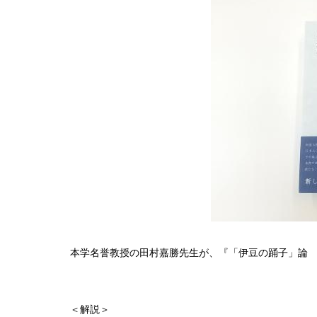
本学名誉教授の田村嘉勝先生が、『「伊豆の踊子」論
＜解説＞