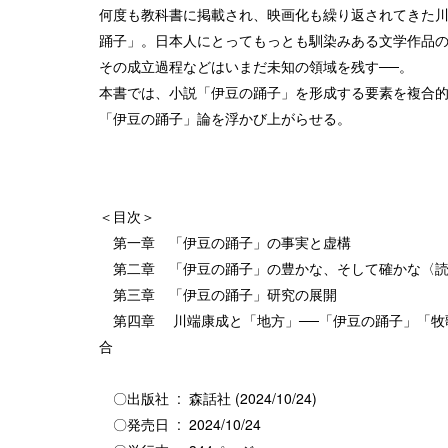
何度も教科書に掲載され、映画化も繰り返されてきた
踊子」。日本人にとってもっとも馴染みある文学作品
その成立過程などはいまだ未知の領域を残す──。
本書では、小説「伊豆の踊子」を形成する要素を複合
「伊豆の踊子」論を浮かび上がらせる。
＜目次＞
第一章 「伊豆の踊子」の事実と虚構
第二章 「伊豆の踊子」の豊かな、そして確かな〈読
第三章 「伊豆の踊子」研究の展開
第四章 川端康成と「地方」──「伊豆の踊子」「牧
合
〇出版社 ‏ : ‎ 森話社 (2024/10/24)
〇発売日 ‏ : ‎ 2024/10/24