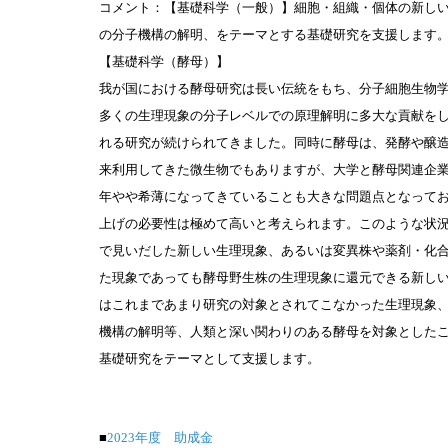
コメント：
【基礎科学（一般）】細胞・組織・個体の新し
の分子機構の解明、をテーマとする基礎研究を支援します
【基礎科学（酵母）】
我が国における酵母研究は長い伝統をもち、分子細胞生物
多くの生理現象の分子レベルでの原理解明に多大な貢献を
れる研究が続けられてきました。同時に酵母は、発酵や醸
来利用してきた微生物でもありますが、大学と酵母関連企
年やや希薄になってきていることも大きな問題点となって
上げの必要性は極めて高いと考えられます。このような状
で見いだした新しい生理現象、あるいは変異株や薬剤・化
た現象であっても酵母野生株の生理現象に還元できる新し
はこれまであまり研究の対象とされてこなかった生理現象
機構の解明等、人類と深い関わりのある酵母を対象とした
基礎研究をテーマとして支援します。
■
2023年度 助成金