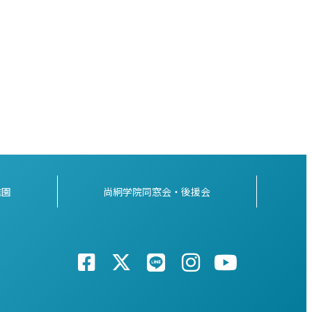
稚園
尚絅学院同窓会・後援会