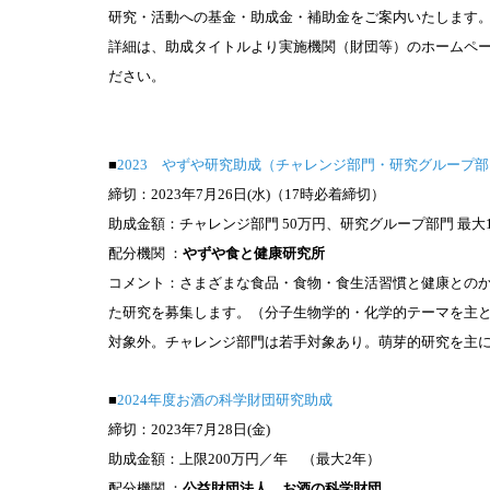
研究・活動への基金・助成金・補助金をご案内いたします
詳細は、助成タイトルより実施機関（財団等）のホームペ
ださい。
■
2023 やずや研究助成（チャレンジ部門・研究グループ
締切：2023年
7
月26日(水)（17時必着締切）
助成金額：チャレンジ部門 50万円、研究グループ部門 最大1
配分機関 ：
やずや食と健康研究所
コメント：さまざまな食品・食物・食生活習慣と健康との
た研究を募集します。（分子生物学的・化学的テーマを主
対象外。チャレンジ部門は若手対象あり。萌芽的研究を主
■
2024年度お酒の科学財団研究助成
締切：2023年
7
月28日(金)
助成金額：上限200万円／年 （最大2年）
配分機関 ：
公益財団法人 お酒の科学財団