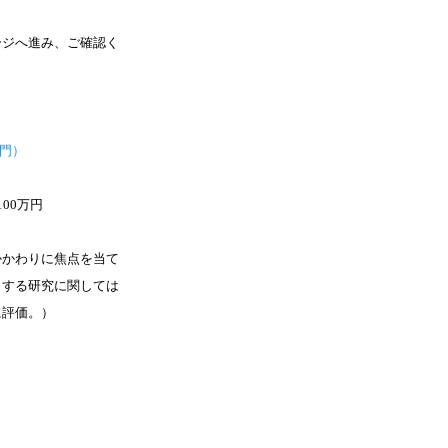
。
ージへ進み、ご確認く
部門）
00万円
かかわりに焦点を当て
とする研究に関しては
に評価。）