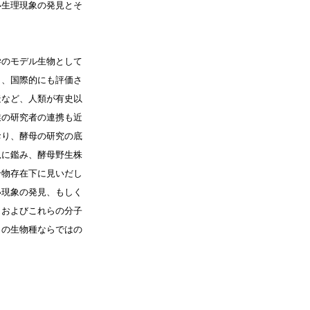
い生理現象の発見とそ
。
学のモデル生物として
し、国際的にも評価さ
造など、人類が有史以
業の研究者の連携も近
おり、酵母の研究の底
況に鑑み、酵母野生株
合物存在下に見いだし
い現象の発見、もしく
、およびこれらの分子
この生物種ならではの