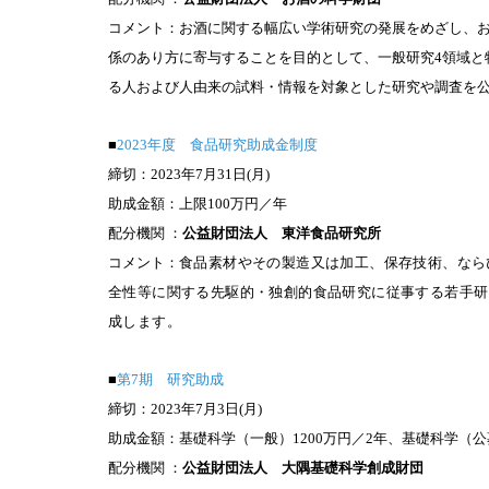
コメント：お酒に関する幅広い学術研究の発展をめざし、
係のあり方に寄与することを目的として、一般研究4領域と
る人および人由来の試料・情報を対象とした研究や調査を
■
2023年度 食品研究助成金制度
締切：2023年
7
月31日(月)
助成金額：上限100万円／年
配分機関 ：
公益財団法人 東洋食品研究所
コメント：
食品素材やその製造又は加工、保存技術、なら
全性等に関する先駆的・独創的食品研究に従事する若手研
成します
。
■
第7期 研究助成
締切：2023年
7
月3日(月)
助成金額：基礎科学（一般）1200万円／2年、基礎科学（公募
配分機関 ：
公益財団法人
大隅基礎科学創成財団