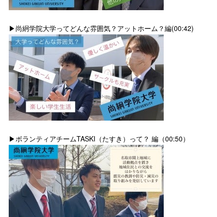
▶尚絅学院大学ってどんな雰囲気？アットホーム？編(00:42)
▶ボランティアチームTASKI（たすき）って？ 編（00:50）