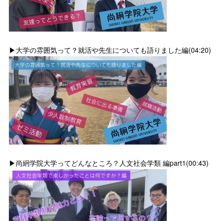
▶大学の雰囲気って？就活や先生についても語りました編(04:20)
▶尚絅学院大学ってどんなところ？人文社会学類 編part1(00:43)