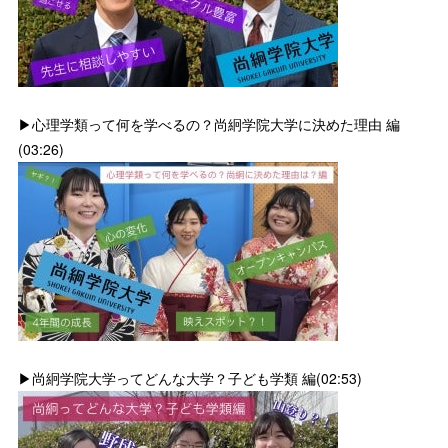
▶心理学類って何を学べるの？尚絅学院大学に決めた理由 編
(03:26)
▶尚絅学院大学ってどんな大学？子ども学類 編(02:53)