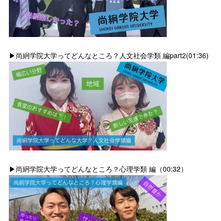
▶尚絅学院大学ってどんなところ？人文社会学類 編part2(01:36)
▶尚絅学院大学ってどんなところ？心理学類 編（00:32）