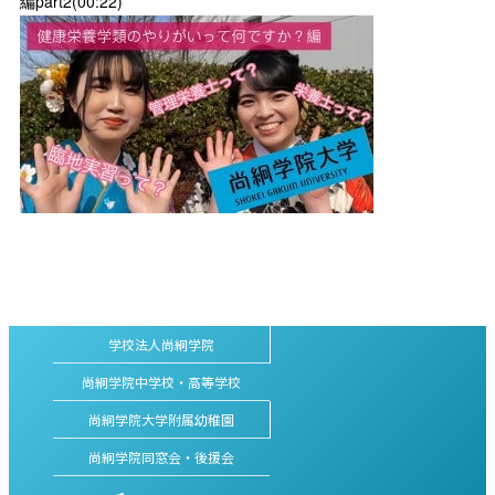
編part2(00:22)
学校法人尚絅学院
尚絅学院中学校・高等学校
尚絅学院大学附属幼稚園
尚絅学院同窓会・後援会