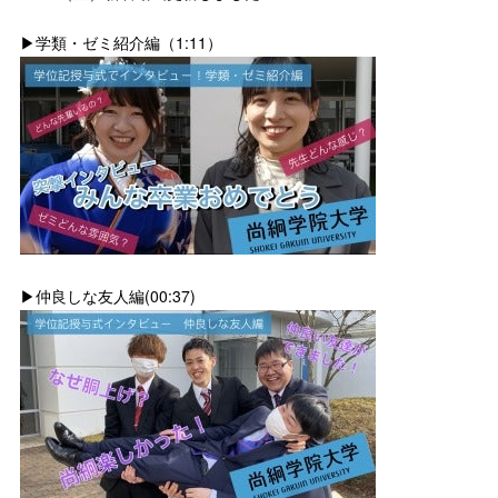
▶学類・ゼミ紹介編（1:11）
▶仲良しな友人編(00:37)