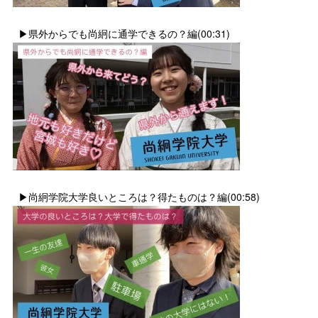
▶県外からでも尚絅に通学できるの？編(00:31)
▶尚絅学院大学良いところは？得たものは？編(00:58)