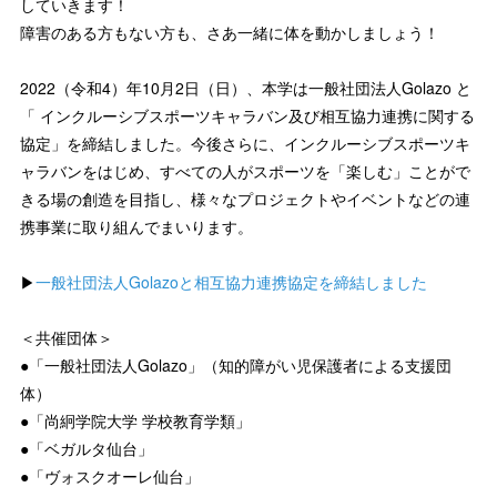
していきます！
障害のある方もない方も、さあ一緒に体を動かしましょう！
2022（令和4）年10月2日（日）、本学は一般社団法人Golazo と
「 インクルーシブスポーツキャラバン及び相互協力連携に関する
協定」を締結しました。今後さらに、インクルーシブスポーツキ
ャラバンをはじめ、すべての人がスポーツを「楽しむ」ことがで
きる場の創造を目指し、様々なプロジェクトやイベントなどの連
携事業に取り組んでまいります。
▶
一般社団法人Golazoと相互協力連携協定を締結しました
＜共催団体＞
●「一般社団法人Golazo」（知的障がい児保護者による支援団
体）
●「尚絅学院大学 学校教育学類」
●「ベガルタ仙台」
●「ヴォスクオーレ仙台」