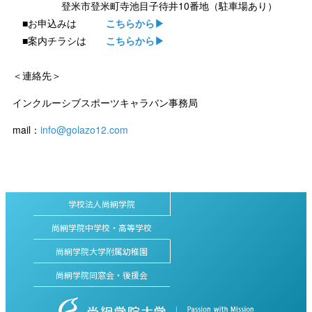
登米市登米町寺池目子待井10番地（駐車場あり）
■お申込みは
こちらから▶
■案内チラシは
こちらから▶
＜連絡先＞
インクルーシブスポーツキャラバン事務局
mail：
info@golazo12.com
学校法人尚絅学院
尚絅学院中学校・高等学校
尚絅学院大学附属幼稚園
尚絅学院同窓会・後援会