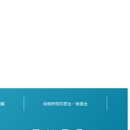
稚園
尚絅学院同窓会・後援会