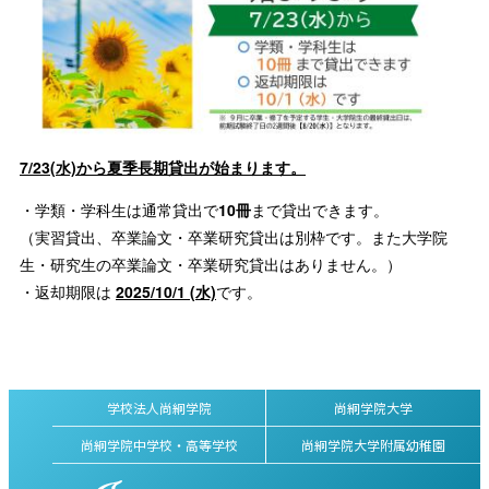
7/23(水)から夏季長期貸出が始まります。
・学類・学科生は通常貸出で
10冊
まで貸出できます。
（実習貸出、卒業論文・卒業研究貸出は別枠です。また大学院
生・研究生の卒業論文・卒業研究貸出はありません。）
・返却期限は
2025/10/1 (水)
です。
学校法人尚絅学院
尚絅学院大学
尚絅学院中学校・高等学校
尚絅学院大学附属幼稚園